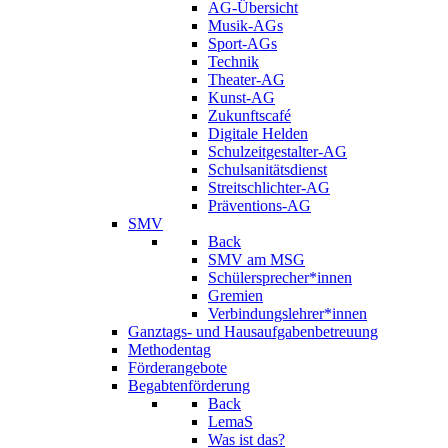
AG-Übersicht
Musik-AGs
Sport-AGs
Technik
Theater-AG
Kunst-AG
Zukunftscafé
Digitale Helden
Schulzeitgestalter-AG
Schulsanitätsdienst
Streitschlichter-AG
Präventions-AG
SMV
Back
SMV am MSG
Schülersprecher*innen
Gremien
Verbindungslehrer*innen
Ganztags- und Hausaufgabenbetreuung
Methodentag
Förderangebote
Begabtenförderung
Back
LemaS
Was ist das?