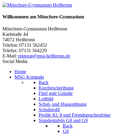
Willkommen am Mönchsee-Gymnasium
Mönchsee-Gymnasium Heilbronn
Karlstraße 44
74072 Heilbronn
Telefon: 07131 562452
Telefax: 07131 564229
E-Mail:
rektorat@msg-heilbronn.de
Social Media
Home
MSG Kompakt
Back
Kurzbeschreibung
Fünf gute Gründe
Leitbild
Schul- und Hausordnung
Schulprofil
Profile Kl. 8 und Fremdsprachenfolge
Stundentafeln G8 und G9
Back
G8