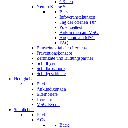
G9 neu
Neu in Klasse 5
Back
Infoveranstaltungen
Tag der offenen Tür
Potenzialtest
Ankommen am MSG
Angebote am MSG
FAQs
Bausteine digitalen Lernens
Präventionskonzept
Zertifikate und Bildungspartner
Schulflyer
Schulbroschüre
Schulgeschichte
Neuigkeiten
Back
Ankündigungen
Elternbriefe
Berichte
MSG-Events
Schulleben
Back
AGs
Back