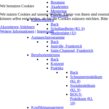
Beratung
Wir benutzen Cookies
Akademien
Mentoring
Wir nutzen Cookies auf unserer Website. Einige von ihnen sind essenzi
Enrichment
können selbst entscheiden, ob Sie die Cookies zulassen möchten. Bitte
Klassenfahrten
Back
Akzeptieren
Ablehnen
Schullandheim (Kl. 6)
Weitere Informationen
|
Impressum
Studienfahrt (J2)
Austauschprogramme
Back
Juniville, Frankreich
Saint-Chamond, Frankreich
Berufsorientierung
Back
Konzept
Praktika
Back
Schnupperpraktikum
(Kl. 8)
Sozialpraktikum
(Kl. 9)
BOGY-
Praktikum (Kl.
10)
Konfliktmanagement