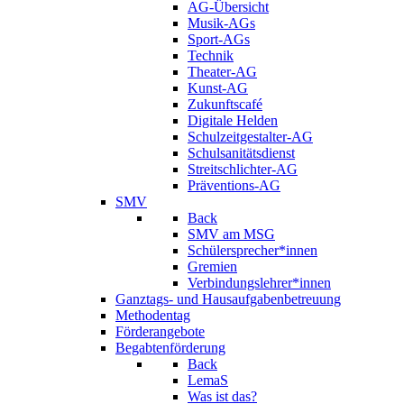
AG-Übersicht
Musik-AGs
Sport-AGs
Technik
Theater-AG
Kunst-AG
Zukunftscafé
Digitale Helden
Schulzeitgestalter-AG
Schulsanitätsdienst
Streitschlichter-AG
Präventions-AG
SMV
Back
SMV am MSG
Schülersprecher*innen
Gremien
Verbindungslehrer*innen
Ganztags- und Hausaufgabenbetreuung
Methodentag
Förderangebote
Begabtenförderung
Back
LemaS
Was ist das?