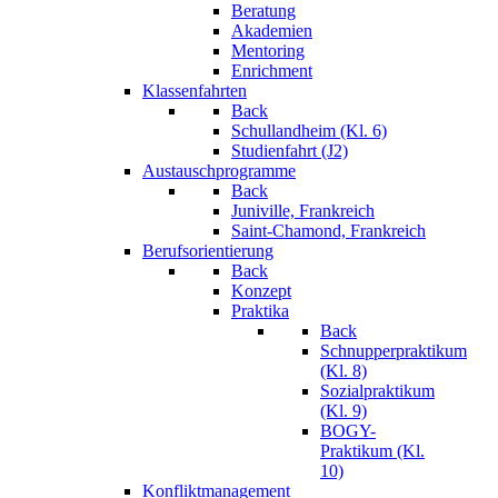
Beratung
Akademien
Mentoring
Enrichment
Klassenfahrten
Back
Schullandheim (Kl. 6)
Studienfahrt (J2)
Austauschprogramme
Back
Juniville, Frankreich
Saint-Chamond, Frankreich
Berufsorientierung
Back
Konzept
Praktika
Back
Schnupperpraktikum
(Kl. 8)
Sozialpraktikum
(Kl. 9)
BOGY-
Praktikum (Kl.
10)
Konfliktmanagement