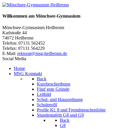
Willkommen am Mönchsee-Gymnasium
Mönchsee-Gymnasium Heilbronn
Karlstraße 44
74072 Heilbronn
Telefon: 07131 562452
Telefax: 07131 564229
E-Mail:
rektorat@msg-heilbronn.de
Social Media
Home
MSG Kompakt
Back
Kurzbeschreibung
Fünf gute Gründe
Leitbild
Schul- und Hausordnung
Schulprofil
Profile Kl. 8 und Fremdsprachenfolge
Stundentafeln G8 und G9
Back
G8