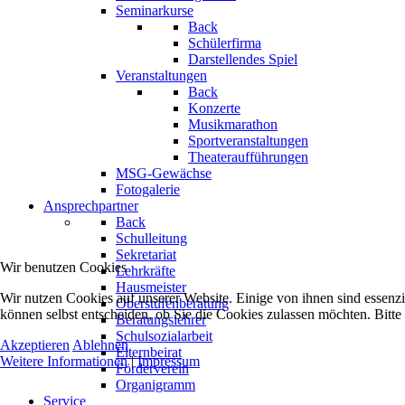
Seminarkurse
Back
Schülerfirma
Darstellendes Spiel
Veranstaltungen
Back
Konzerte
Musikmarathon
Sportveranstaltungen
Theateraufführungen
MSG-Gewächse
Fotogalerie
Ansprechpartner
Back
Schulleitung
Sekretariat
Wir benutzen Cookies
Lehrkräfte
Hausmeister
Wir nutzen Cookies auf unserer Website. Einige von ihnen sind essenzi
Oberstufenberatung
können selbst entscheiden, ob Sie die Cookies zulassen möchten. Bitte
Beratungslehrer
Schulsozialarbeit
Akzeptieren
Ablehnen
Elternbeirat
Weitere Informationen
|
Impressum
Förderverein
Organigramm
Service