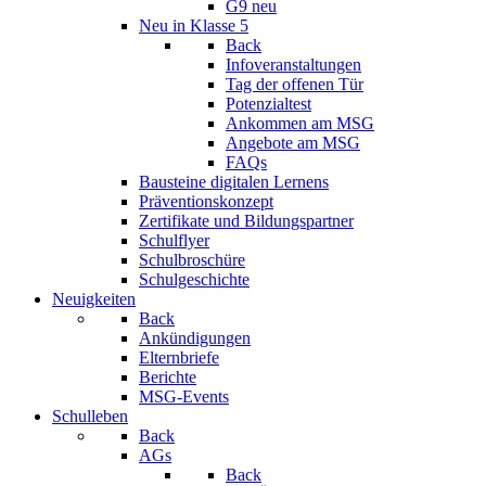
G9 neu
Neu in Klasse 5
Back
Infoveranstaltungen
Tag der offenen Tür
Potenzialtest
Ankommen am MSG
Angebote am MSG
FAQs
Bausteine digitalen Lernens
Präventionskonzept
Zertifikate und Bildungspartner
Schulflyer
Schulbroschüre
Schulgeschichte
Neuigkeiten
Back
Ankündigungen
Elternbriefe
Berichte
MSG-Events
Schulleben
Back
AGs
Back