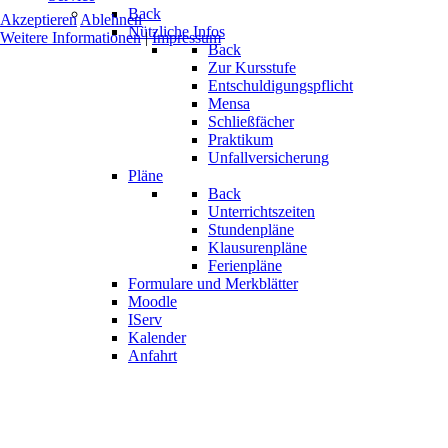
Back
Akzeptieren
Ablehnen
Nützliche Infos
Weitere Informationen
|
Impressum
Back
Zur Kursstufe
Entschuldigungspflicht
Mensa
Schließfächer
Praktikum
Unfallversicherung
Pläne
Back
Unterrichtszeiten
Stundenpläne
Klausurenpläne
Ferienpläne
Formulare und Merkblätter
Moodle
IServ
Kalender
Anfahrt