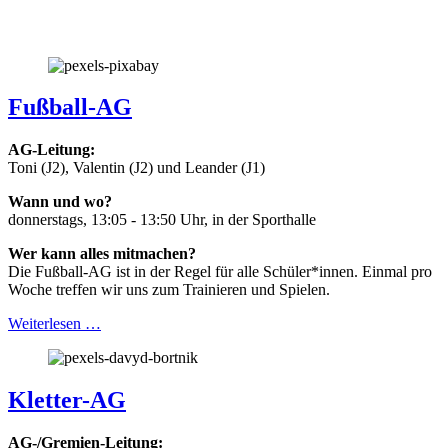
AG-Angebot
SMV
Ganztags- und Hausaufgabenbetreuung
Methodentag
Förderangebote
Begabtenförderung
Klassenfahrten
Austauschprogramme
Berufsorientierung
Schülerfirma
Darstellendes Spiel
Veranstaltungen
MSG-Gewächse
Fotogalerie
Fußball-AG
Weiterlesen
AG-Leitung:
Toni (J2), Valentin (J2) und Leander (J1)
Wann und wo?
donnerstags, 13:05 - 13:50 Uhr, in der Sporthalle
Wer kann alles mitmachen?
Die Fußball-AG ist in der Regel für alle Schüler*innen. Einmal pro
Woche treffen wir uns zum Trainieren und Spielen.
Weiterlesen …
Kletter-AG
AG-/Gremien-Leitung: