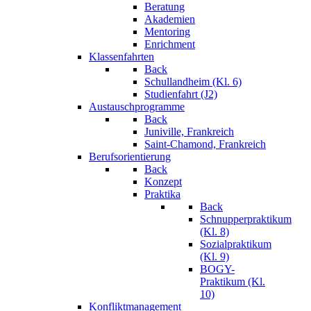
Beratung
Akademien
Mentoring
Enrichment
Klassenfahrten
Back
Schullandheim (Kl. 6)
Studienfahrt (J2)
Austauschprogramme
Back
Juniville, Frankreich
Saint-Chamond, Frankreich
Berufsorientierung
Back
Konzept
Praktika
Back
Schnupperpraktikum
(Kl. 8)
Sozialpraktikum
(Kl. 9)
BOGY-
Praktikum (Kl.
10)
Konfliktmanagement