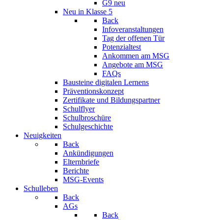
G9 neu
Neu in Klasse 5
Back
Infoveranstaltungen
Tag der offenen Tür
Potenzialtest
Ankommen am MSG
Angebote am MSG
FAQs
Bausteine digitalen Lernens
Präventionskonzept
Zertifikate und Bildungspartner
Schulflyer
Schulbroschüre
Schulgeschichte
Neuigkeiten
Back
Ankündigungen
Elternbriefe
Berichte
MSG-Events
Schulleben
Back
AGs
Back