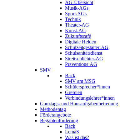
AG-Übersicht
Musik-AGs
Sport-AGs
Technik
Theater-AG
Kunst-AG
Zukunftscafé
Digitale Helden
Schulzeitgestalter-AG
Schulsanitätsdienst
Streitschlichter-AG
Präventions-AG
SMV
Back
SMV am MSG
Schülersprecher*innen
Gremien
Verbindungslehrer*innen
Ganztags- und Hausaufgabenbetreuung
Methodentag
Förderangebote
Begabtenförderung
Back
LemaS
Was ist das?