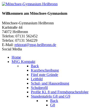
Willkommen am Mönchsee-Gymnasium
Mönchsee-Gymnasium Heilbronn
Karlstraße 44
74072 Heilbronn
Telefon: 07131 562452
Telefax: 07131 564229
E-Mail:
rektorat@msg-heilbronn.de
Social Media
Home
MSG Kompakt
Back
Kurzbeschreibung
Fünf gute Gründe
Leitbild
Schul- und Hausordnung
Schulprofil
Profile Kl. 8 und Fremdsprachenfolge
Stundentafeln G8 und G9
Back
G8