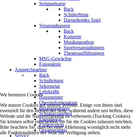
Seminarkurse
Back
Schülerfirma
Darstellendes Spiel
Veranstaltungen
Back
Konzerte
Musikmarathon
Sportveranstaltungen
Theateraufführungen
MSG-Gewächse
Fotogalerie
Ansprechpartner
Back
Schulleitung
Sekretariat
Lehrkräfte
Wir benutzen Cookies
Hausmeister
Oberstufenberatung
Wir nutzen Cookies auf unserer Website. Einige von ihnen sind
Beratungslehrer
essenziell für den Betrieb der Seite, während andere uns helfen, diese
Schulsozialarbeit
Website und die Nutzererfahrung zu verbessern (Tracking Cookies).
Elternbeirat
Sie können selbst entscheiden, ob Sie die Cookies zulassen möchten.
Förderverein
Bitte beachten Sie, dass bei einer Ablehnung womöglich nicht mehr
Organigramm
alle Funktionalitäten der Seite zur Verfügung stehen.
Service