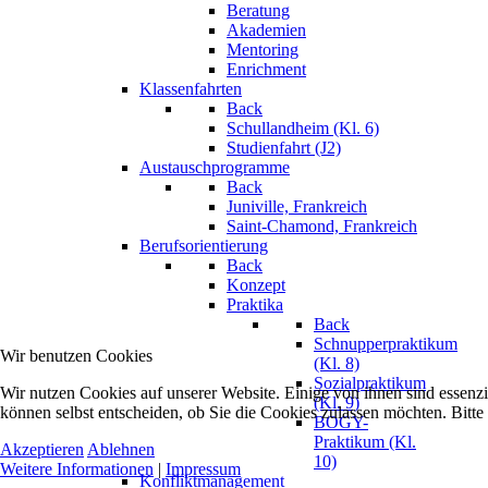
Beratung
Akademien
Mentoring
Enrichment
Klassenfahrten
Back
Schullandheim (Kl. 6)
Studienfahrt (J2)
Austauschprogramme
Back
Juniville, Frankreich
Saint-Chamond, Frankreich
Berufsorientierung
Back
Konzept
Praktika
Back
Schnupperpraktikum
Wir benutzen Cookies
(Kl. 8)
Sozialpraktikum
Wir nutzen Cookies auf unserer Website. Einige von ihnen sind essenzi
(Kl. 9)
können selbst entscheiden, ob Sie die Cookies zulassen möchten. Bitte
BOGY-
Praktikum (Kl.
Akzeptieren
Ablehnen
10)
Weitere Informationen
|
Impressum
Konfliktmanagement