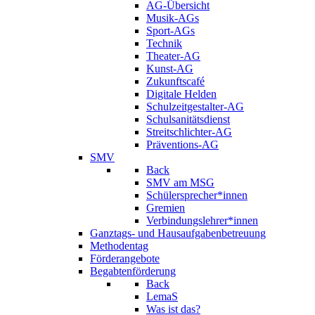
AG-Übersicht
Musik-AGs
Sport-AGs
Technik
Theater-AG
Kunst-AG
Zukunftscafé
Digitale Helden
Schulzeitgestalter-AG
Schulsanitätsdienst
Streitschlichter-AG
Präventions-AG
SMV
Back
SMV am MSG
Schülersprecher*innen
Gremien
Verbindungslehrer*innen
Ganztags- und Hausaufgabenbetreuung
Methodentag
Förderangebote
Begabtenförderung
Back
LemaS
Was ist das?