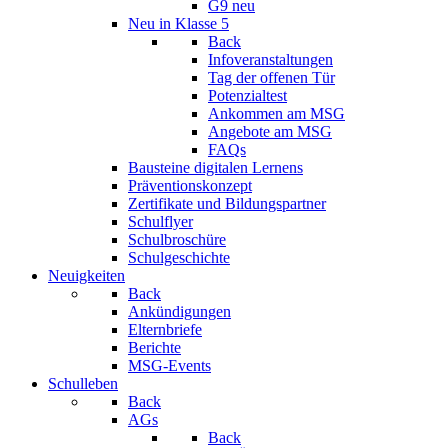
G9 neu
Neu in Klasse 5
Back
Infoveranstaltungen
Tag der offenen Tür
Potenzialtest
Ankommen am MSG
Angebote am MSG
FAQs
Bausteine digitalen Lernens
Präventionskonzept
Zertifikate und Bildungspartner
Schulflyer
Schulbroschüre
Schulgeschichte
Neuigkeiten
Back
Ankündigungen
Elternbriefe
Berichte
MSG-Events
Schulleben
Back
AGs
Back