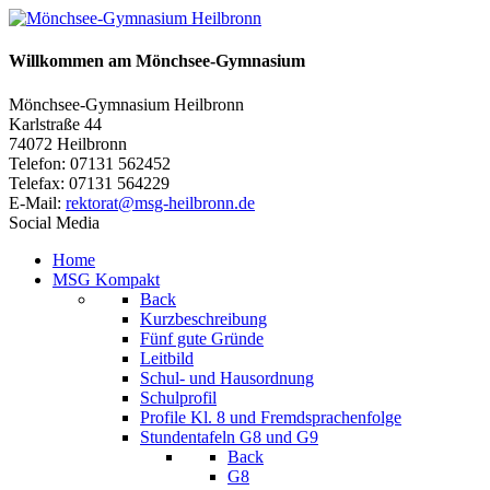
Willkommen am Mönchsee-Gymnasium
Mönchsee-Gymnasium Heilbronn
Karlstraße 44
74072 Heilbronn
Telefon: 07131 562452
Telefax: 07131 564229
E-Mail:
rektorat@msg-heilbronn.de
Social Media
Home
MSG Kompakt
Back
Kurzbeschreibung
Fünf gute Gründe
Leitbild
Schul- und Hausordnung
Schulprofil
Profile Kl. 8 und Fremdsprachenfolge
Stundentafeln G8 und G9
Back
G8