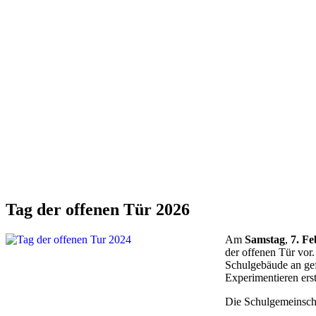
Tag der offenen Tür 2026
Kurzbeschreibung
Fünf gute Gründe
Leitbild
Schul- und Hausordnung
Schulprofil
Profile und Fremdsprachenfolge
Stundentafeln G8 und G9
Neu in Klasse 5
Bausteine digitalen Lernens
Präventionskonzept
Zertifikate und Bildungspartner
Schulflyer
Schulbroschüre
Schulgeschichte
Am
Samstag
,
7. F
Weiterlesen
Weiterlesen
der offenen Tür vor
Schulgebäude an ge
Experimentieren ers
Die Schulgemeinscha